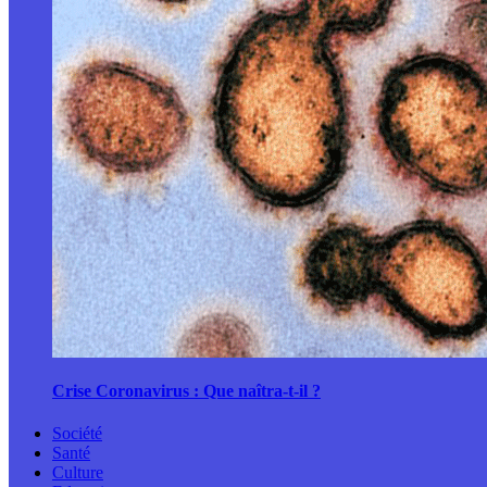
Crise Coronavirus : Que naîtra-t-il ?
Société
Santé
Culture