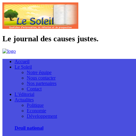
Le journal des causes justes.
Accueil
Le Soleil
Notre équipe
Nous contacter
Nos partenaires
Contact
L’éditorial
Actualites
Politique
Economie
Développement
Deuil national