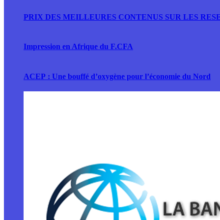
PRIX DES MEILLEURES CONTENUS SUR LES RESE
Impression en Afrique du F.CFA
ACEP : Une bouffé d’oxygène pour l’économie du Nord