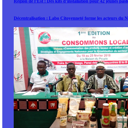
Région de l’Est : Des kits d’installation pour 42 jeunes pas
Décentralisation : Labo Citoyenneté forme les acteurs du 