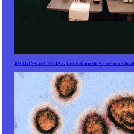
BURKINA WA-MEDO : Une tribune du « consommé local