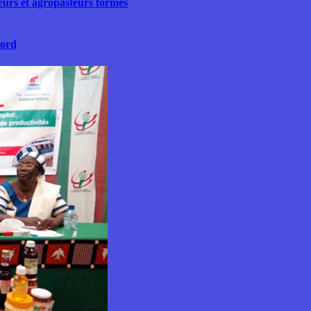
teurs et agropasteurs formés
Nord