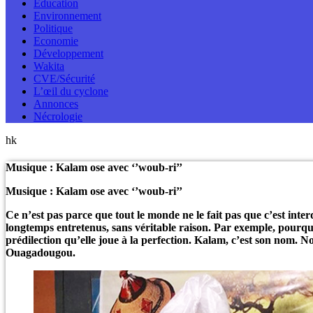
Education
Environnement
Politique
Economie
Développement
Wakita
CVE/Sécurité
L’œil du cyclone
Annonces
Nécrologie
hk
Musique : Kalam ose avec ‘’woub-ri’’
Musique : Kalam ose avec ‘’woub-ri’’
Ce n’est pas parce que tout le monde ne le fait pas que c’est inter
longtemps entretenus, sans véritable raison. Par exemple, pourquo
prédilection qu’elle joue à la perfection. Kalam, c’est son nom. N
Ouagadougou.