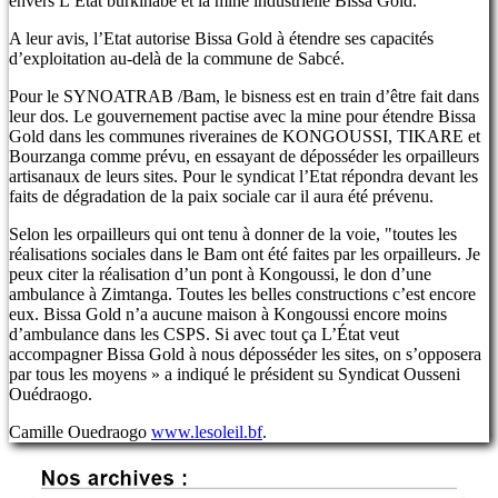
envers L’État burkinabè et la mine industrielle Bissa Gold.
A leur avis, l’Etat autorise Bissa Gold à étendre ses capacités
d’exploitation au-delà de la commune de Sabcé.
Pour le SYNOATRAB /Bam, le bisness est en train d’être fait dans
leur dos. Le gouvernement pactise avec la mine pour étendre Bissa
Gold dans les communes riveraines de KONGOUSSI, TIKARE et
Bourzanga comme prévu, en essayant de déposséder les orpailleurs
artisanaux de leurs sites. Pour le syndicat l’Etat répondra devant les
faits de dégradation de la paix sociale car il aura été prévenu.
Selon les orpailleurs qui ont tenu à donner de la voie, "toutes les
réalisations sociales dans le Bam ont été faites par les orpailleurs. Je
peux citer la réalisation d’un pont à Kongoussi, le don d’une
ambulance à Zimtanga. Toutes les belles constructions c’est encore
eux. Bissa Gold n’a aucune maison à Kongoussi encore moins
d’ambulance dans les CSPS. Si avec tout ça L’État veut
accompagner Bissa Gold à nous déposséder les sites, on s’opposera
par tous les moyens » a indiqué le président su Syndicat Ousseni
Ouédraogo.
Camille Ouedraogo
www.lesoleil.bf
.