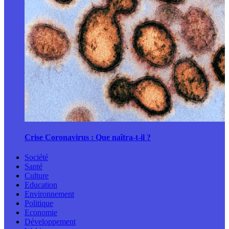
Crise Coronavirus : Que naîtra-t-il ?
Société
Santé
Culture
Education
Environnement
Politique
Economie
Développement