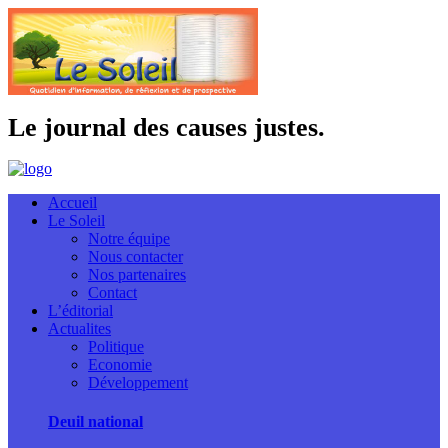
Le journal des causes justes.
Accueil
Le Soleil
Notre équipe
Nous contacter
Nos partenaires
Contact
L’éditorial
Actualites
Politique
Economie
Développement
Deuil national