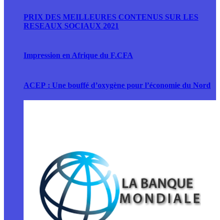
PRIX DES MEILLEURES CONTENUS SUR LES
RESEAUX SOCIAUX 2021
Impression en Afrique du F.CFA
ACEP : Une bouffé d’oxygène pour l’économie du Nord