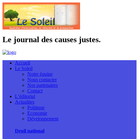
Le journal des causes justes.
Accueil
Le Soleil
Notre équipe
Nous contacter
Nos partenaires
Contact
L’éditorial
Actualites
Politique
Economie
Développement
Deuil national