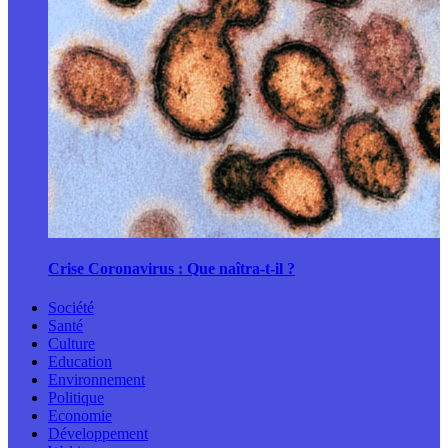
Crise Coronavirus : Que naîtra-t-il ?
Société
Santé
Culture
Education
Environnement
Politique
Economie
Développement