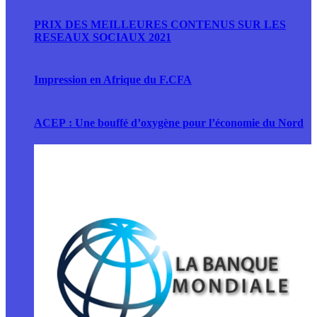
PRIX DES MEILLEURES CONTENUS SUR LES
RESEAUX SOCIAUX 2021
Impression en Afrique du F.CFA
ACEP : Une bouffé d’oxygène pour l’économie du Nord