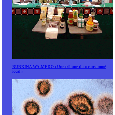
BURKINA WA-MEDO : Une tribune du « consommé
local »