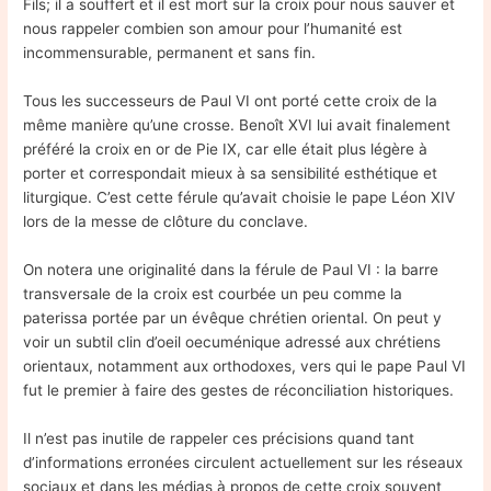
Fils; il a souffert et il est mort sur la croix pour nous sauver et
nous rappeler combien son amour pour l’humanité est
incommensurable, permanent et sans fin.
Tous les successeurs de Paul VI ont porté cette croix de la
même manière qu’une crosse. Benoît XVI lui avait finalement
préféré la croix en or de Pie IX, car elle était plus légère à
porter et correspondait mieux à sa sensibilité esthétique et
liturgique. C’est cette férule qu’avait choisie le pape Léon XIV
lors de la messe de clôture du conclave.
On notera une originalité dans la férule de Paul VI : la barre
transversale de la croix est courbée un peu comme la
paterissa portée par un évêque chrétien oriental. On peut y
voir un subtil clin d’oeil oecuménique adressé aux chrétiens
orientaux, notamment aux orthodoxes, vers qui le pape Paul VI
fut le premier à faire des gestes de réconciliation historiques.
Il n’est pas inutile de rappeler ces précisions quand tant
d’informations erronées circulent actuellement sur les réseaux
sociaux et dans les médias à propos de cette croix souvent